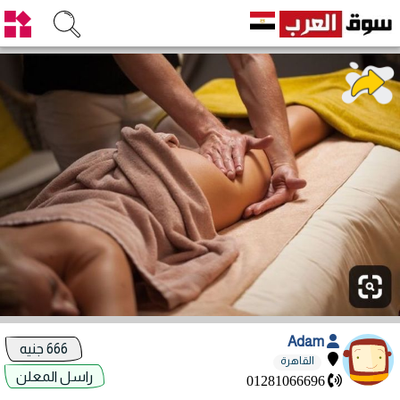
Adam
666 جنيه
القاهرة
راسل المعلن
01281066696