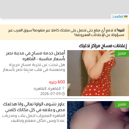
Leaflet
تنبيه!
لا تدفع أي مبلغ حتى تحصل على منتجك كاملا غير منقوصا! سوق العرب غير
مسؤولة عن الإعلانات المعروضة!
إعلانات مساج مراكز تدليك
مميز
أفضل خدمة مساج في مدينة نصر
بأسعار مناسبة - القاهره
هل تبحث عن تجربة مساج مريحة
ومنعشة في قلب مدينة نصر بأسعار
مناسبة؟ إليك الحل الأمثل مع
**أرخص مساج
600 جنيه
القاهرة، القاهره
2026-07-09
مميز
عاوز تشوف الواوا تعالي وانا هدلعك
مص وعلاقه في كل مكانك كلمني
القاهره المميزات اجمل بنات ومدربات
عندنا وبس مكان معقم ونظيف
جميع الجلسات متاحه الدفع بعد