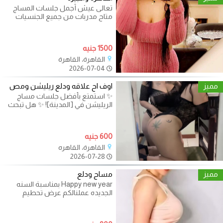
تعالى عيش أجمل جلسات المساج
متاح مدربات من جميع الجنسيات
مصرى وسورى متاح برايفت
1500 جنيه
القاهرة، القاهرة
2026-07-04
مميز
اوف اح علاقه ودلع ريليشن ومص
✨ استمتع بأفضل جلسات مساج
الريليشن في [المدينة]! ✨ هل تبحث
عن تجربة فريدة من نوعها تجمع بين
600 جنيه
القاهرة، القاهره
2026-07-28
مميز
مساج ودلع
Happy new year بمناسبة السنه
الجديده عملنالكم عرض تحطيم
الاسعار مع احلي مدربات من مختلف
الجنسيات وكمان