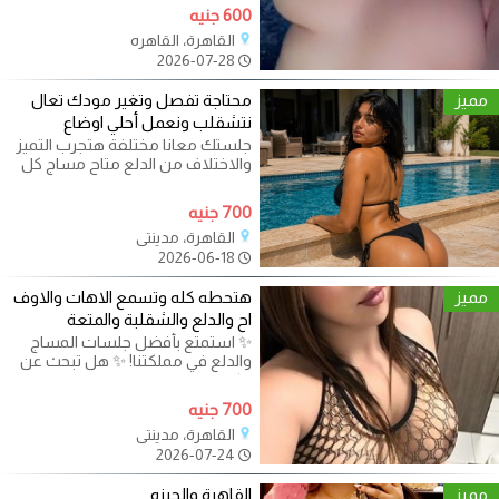
600 جنيه
القاهرة، القاهره
2026-07-28
مميز
محتاجة تفصل وتغير مودك تعال
نتشقلب ونعمل أحلي اوضاع
جلستك معانا مختلفة هتجرب التميز
والاختلاف من الدلع متاح مساج كل
انواع الجلسات هابي وبدي وبلو
700 جنيه
القاهرة، مدينتي
2026-06-18
مميز
هتحطه كله وتسمع الاهات والاوف
اح والدلع والشقلبة والمتعة
✨ استمتع بأفضل جلسات المساج
والدلع في مملكتنا! ✨ هل تبحث عن
مكان يضمن لك الخصوصية والراحة
700 جنيه
القاهرة، مدينتي
2026-07-24
مميز
القاهرة والجيزه