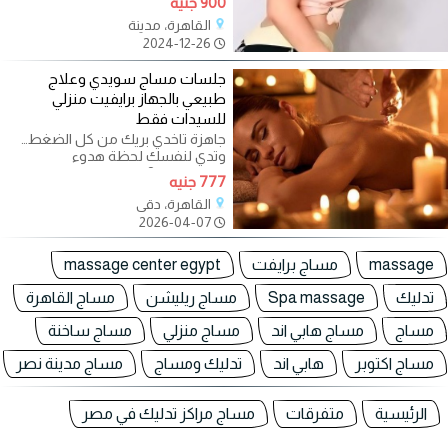
900 جنيه
القاهرة، مدينة
2024-12-26
جلسات مساج سويدي وعلاج
طبيعي بالجهاز برايفيت منزلي
للسيدات فقط
جاهزة تاخدي بريك من كل الضغط…
وتدي لنفسك لحظة هدوء
تستاهليها؟ ? جلسات مساج سويدي
777 جنيه
برايفيت منزلي
القاهرة، دقي
2026-04-07
massage
مساج برايفت
massage center egypt
تدليك
Spa massage
مساج ريليشن
مساج القاهرة
مساج
مساج هابي اند
مساج منزلي
مساج ساخنة
مساج اكتوبر
هابي اند
تدليك ومساج
مساج مدينة نصر
الرئيسية
متفرقات
مساج مراكز تدليك في مصر