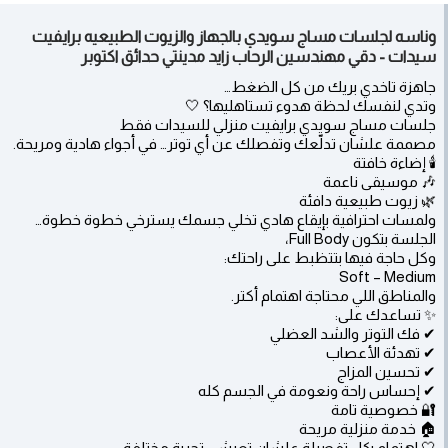
وناسه لجلسات مساج سويدي بالجهاز والزيوت الطبيعيه برايفيت
سيدات - دقي مهندسين الرحاب زايد مدينتي حدائق اكتوبر
جاهزة تاخدي بريك من كل الضغط…
وتدي لنفسك لحظة هدوء تستاهليها؟ 🤍
جلسات مساج سويدي برايفيت منزلي للسيدات فقط
مصممة علشان تدلّعك وتفصلك عن أي توتر… في أجواء هادية ومريحة.
🕯️ إضاءة خافتة
🎶 موسيقى ناعمة
🌿 زيوت طبيعية دافئة
ولمسات احترافية بإيقاع هادي تخلي جسمك يسترخي خطوة خطوة…
الجلسة بتكون Full Body،
وكل حاجة فيها بتتظبط على راحتك:
Soft – Medium
والمناطق اللي محتاجة اهتمام أكتر.
✨ تساعدك على:
✔ فك التوتر والشد العضلي
✔ تهدئة الأعصاب
✔ تحسين المزاج
✔ إحساس راحة ونعومة في الجسم كله
🔐 خصوصية تامة
🏠 خدمة منزلية مريحة
🤍 اهتمام بكل تفصيلة علشان تعيشي تجربة مختلفة