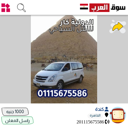
كندة
1000 جنيه
القاهرة
راسل المعلن
201115675586