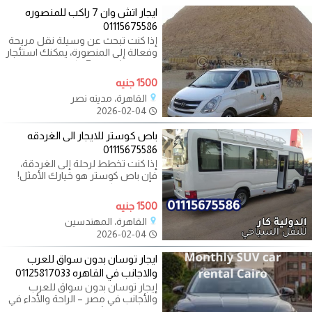
ايجار اتش وان 7 راكب للمنصوره
01115675586
إذا كنت تبحث عن وسيلة نقل مريحة
وفعالة إلى المنصورة، يمكنك استئجار
سيارة اتش وان 7 راكب. توفر هذه
1500 جنيه
القاهرة، مدينه نصر
2026-02-04
باص كوستر للايجار الى الغردقه
01115675586
إذا كنت تخطط لرحلة إلى الغردقة،
فإن باص كوستر هو خيارك الأمثل!
يتميز باص كوستر بالراحة والمساحة
1500 جنيه
القاهرة، المهندسين
2026-02-04
ايجار توسان بدون سواق للعرب
والاجانب في القاهره 01125817033
إيجار توسان بدون سواق للعرب
والأجانب في مصر – الراحة والأداء في
سيارة واحدة يُعد إيجار سيارة