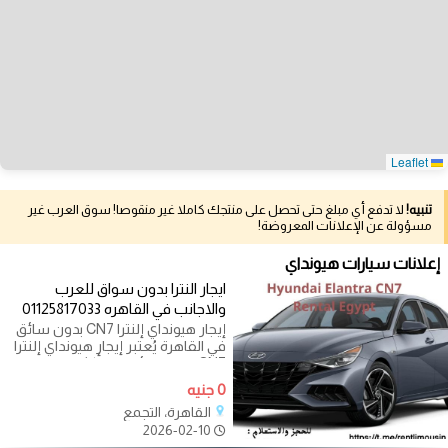
Leaflet
تنبيه!
لا تدفع أي مبلغ حتى تحصل على منتجك كاملا غير منقوصا! سوق العرب غير
مسؤولة عن الإعلانات المعروضة!
إعلانات سيارات هيونداي
ايجار النترا بدون سواق للعرب
والاجانب في القاهره 01125817033
إيجار هيونداي إلنترا CN7 بدون سائق
في القاهرة يُعتبر إيجار هيونداي إلنترا
CN7 بدون سائق من أكثر
0 جنيه
القاهرة، التجمع
2026-02-10