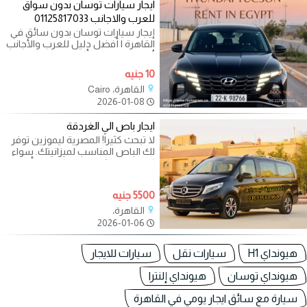
ايجار سيارات توسان بدون سواق
للعرب والاجانب 01125817033
إيجار سيارات توسان بدون سائق في
القاهرة | أفضل دليل للعرب والأجانب
تُعد القاهرة من أكبر المدن
10 جنيه
القاهرة، Cairo
2026-01-08
ايجار باص الي الغردقة
لا تبحث كثيراً! المصرية ليموزين توفر
لك الباص المناسب لميزانيتك. سواء
كنت محتاج (هاي اس، كوستر، أو
5500 جنيه
القاهرة،
2026-01-06
هيونداي H1
سيارات نقل
سيارات للايجار
هيونداي توسان
هيونداي إلنترا
سيارة مع سائق ايجار يومي في القاهرة