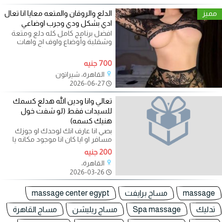
مميز
الدلع والروقان والمتعه معايا انا تعال
ادي بشكل ودي وجرب اوضاعي
افضل برنامج كامل كله دلع ومتعة
وشقلبة وأوضاع واوف اح واهات
وعلاقة امامي وخلفي وكل اللي
نفسك في
700 جنيه
القاهرة، شيراتون
2026-06-27
تعالي وانا ودين الله هدلع كسمك
للسيدات فقط (لو شفت خول
هنيك كسمه)
بصي انا عارف انك لوحدك او جوزك
مسافر او ايا كان انا موجود مكانه يا
قلبي واللي عاوزاه عندي احنا
200 جنيه
القاهرة،
2026-03-26
massage
مساج برايفت
massage center egypt
تدليك
Spa massage
مساج ريليشن
مساج القاهرة