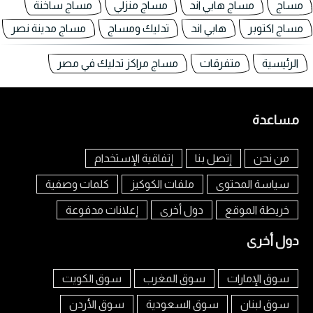
مساج
مساج هابي اند
مساج منزلي
مساج ساخنة
مساج اكتوبر
هابي اند
تدليك ومساج
مساج مدينة نصر
الرئيسية
متفرقات
مساج مراكز تدليك في مصر
مساعدة
من نحن
إتصل بنا
إتفاقية الإستخدام
سياسة المحتوى
ملفات الكوكيز
كلمات وصفية
خريطة الموقع
دول أخرى
إعلانات مدفوعة
دول أخرى
سوق الإمارات
سوق المغرب
سوق الكويت
سوق لبنان
سوق السعودية
سوق الأردن