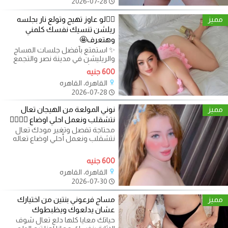
2026-07-28
مميز
❤️‍🔥لو عاوز تهيج وتولع نار بجلسه
ريلشن تنسيك نفسك كلمني
وهتعرف🤩
✨ استمتع بأفضل جلسات المساج
والريليشن في مدينة نصر والتجمع
ومدينتي! ✨ هل تبحث عن تجربة
600 جنيه
فريدة من
القاهرة، القاهره
2026-07-28
مميز
نوني المولعة من الهيجان تعال
نتشقلب ونعمل احلي اوضاع ❤️‍🔥❤️‍🔥
محتاجة تفصل وتغير مودك تعال
نتشقلب ونعمل أحلي اوضاع تعاله
ادلع جلستك معانا مختلفة هتجرب
التميز
600 جنيه
القاهرة، القاهره
2026-07-30
مميز
مساج فرعوني بنتين من اختيارك
عشان يدلعوك ويظبطوك
حياتك معايا كلها دلع تعال شوف