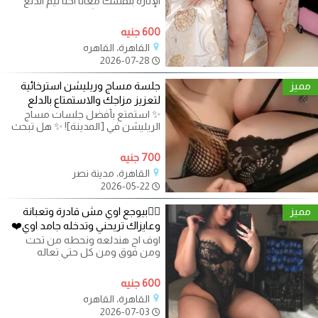
الإثارة بنفسك معانا احنا تيم الدلع
والجمال والفرفشة هفصلك عن
مودك
600 جنيه
القاهرة، القاهره
2026-07-28
مميز
جلسة مساج وريليشن استرخائية
لتعزيز مزاجك والاستمتاع بالدلع
✨ استمتع بأفضل جلسات مساج
الريليشن في [المدينة]! ✨ هل تبحث
عن تجربة فريدة من نوعها تجمع بين
700 جنيه
القاهرة، مدينة نصر
2026-05-22
مميز
❤️‍🔥بيوجع اوي مش قادرة وتعبانة
وعايزاك تريحني وتدخله جامد اوي❤️
اوف اح هندلعه ونحطه من تحت
ومن فوق ومن كل حتي تعاله
مساجك معانا مختلف وكله دلع هابي
وبدي ومساج
600 جنيه
القاهرة، القاهره
2026-07-03