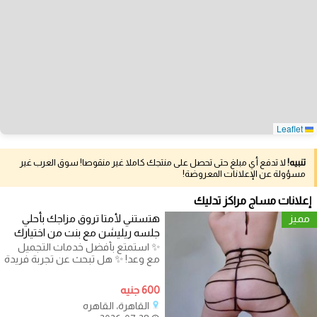
Leaflet
تنبيه!
لا تدفع أي مبلغ حتى تحصل على منتجك كاملا غير منقوصا! سوق العرب غير
مسؤولة عن الإعلانات المعروضة!
إعلانات مساج مراكز تدليك
مميز
هتستني لأمتا تروق مزاجك بأحلي
جلسه ريليشن مع بنت من اختيارك
✨ استمتع بأفضل خدمات التجميل
مع وعد! ✨ هل تبحث عن تجربة فريدة
من نوعها مع فريق محترف ومميز؟
600 جنيه
القاهرة، القاهره