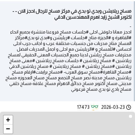
مساج ريلايشن وبدي تو بدي في مركز مساج للرجال احجز الان - -
اكتوبر الشيخ زايد اهرم المهندسين الدقي
-
احجز معانا دلوقتى احلى #جلسات مساج فروعنا منتشرة بجميع انحاء
#القاهرة و #الجيزة متاح #جلسات #ريليشن و#بدى تو بدى#مراكز
المساج متاح مدربات من جنسيات مختلفة عرب و اجانب جرب احلى
احساس #للمساج و #الريليشن مع احلى و اجمل المدربات افضل
محترفات مساج ريلشن لدينا جميع الجنسيات المعنى الحقيقي لمساج
ريلاشين # مساج ريلاشين # جلسات مساج ريلاشين #معنى مساج
ريلاشين #مساج ريلاشن # مساج ريلايشن # مساج ريلاشين الدقي
#مساج القاهرة#مساج سوق العرب- #مساج برايفت#ارقام مساج
ريلاشين مساج مدينة نصر مساج التجمع مساج مساج العجوزه مساج
مدينتي مساج اكتوبر مساج حدائق الاهرام مساج علاقه مساج خلفي
مساج بادي تو بدي مساج فرعوني
17473
2026-03-23
+
−