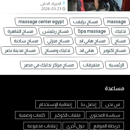
الجيزة، الدقي
2026-03-23
massage
مساج برايفت
massage center egypt
تدليك
Spa massage
مساج ريليشن
مساج القاهرة
مساج
مساج هابي اند
مساج منزلي
مساج ساخنة
مساج اكتوبر
هابي اند
تدليك ومساج
مساج مدينة نصر
الرئيسية
متفرقات
مساج مراكز تدليك في مصر
مساعدة
من نحن
إتصل بنا
إتفاقية الإستخدام
سياسة المحتوى
ملفات الكوكيز
كلمات وصفية
خريطة الموقع
دول أخرى
إعلانات مدفوعة