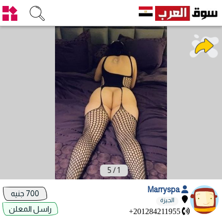
5
/
1
Marryspa
700 جنيه
الجيزة
راسل المعلن
+201284211955