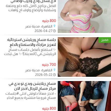
ادي بشكل ودي وجرب اوضاعي
افضل برنامج كامل كله دلع ومتعة
وشقلبة وأوضاع واوف اح واهات
وعلاقة امامي وخلفي وكل اللي
نفسك في
800 جنيه
القاهرة، مدينة نصر
2026-04-27
مميز
جلسة مساج وريليشن استرخائية
لتعزيز مزاجك والاستمتاع بالدلع
✨ استمتع بأفضل جلسات مساج
الريليشن في [المدينة]! ✨ هل تبحث
عن تجربة فريدة من نوعها تجمع بين
700 جنيه
القاهرة، مدينة نصر
2026-05-22
مساج ريلايشن وبدي تو بدي في
مركز مساج للرجال احجز الان
- احجز معانا دلوقتى احلى #جلسات
مساج فروعنا منتشرة بجميع انحاء
#القاهرة و #الجيزة متاح #جلسات
800 جنيه