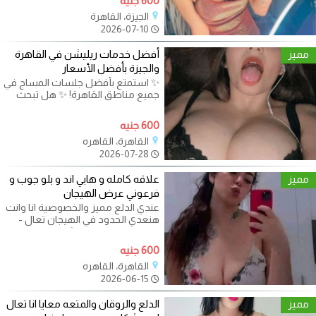
600 جنيه
الجيزة، القاهرة
2026-07-10
مميز
أفضل خدمات ريليشن في القاهرة
والجيزة بأفضل الأسعار
✨ استمتع بأفضل جلسات المساج في
جميع مناطق القاهرة! ✨ هل تبحث
عن تجربة استرخاء فريدة ومميزة؟
600 جنيه
القاهرة، القاهره
2026-07-28
مميز
علاقه كامله و هابي اند و بلو جوب و
فرعوني عرض الهيجان
عندي الدلع مميز والخصوصية انا وانت
هنعدي الحدود في الهيجان تعال -
الدقي المهندسين الشيخ زايد
600 جنيه
القاهرة، القاهره
2026-06-15
مميز
الدلع والروقان والمتعه معايا انا تعال