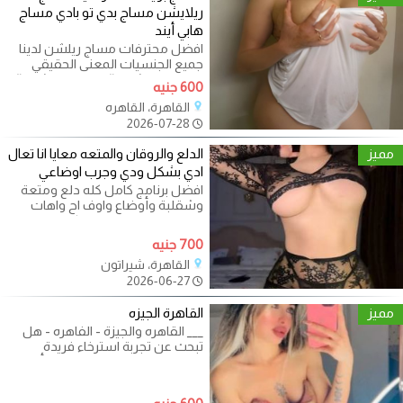
ريلايشن مساج بدي تو بادي مساج
هابي أيند
افضل محترفات مساج ريلشن لدينا
جميع الجنسيات المعنى الحقيقي
لمساج ريلاشين # مساج ريلاشين#
600 جنيه
جلسات
القاهرة، القاهره
2026-07-28
مميز
الدلع والروقان والمتعه معايا انا تعال
ادي بشكل ودي وجرب اوضاعي
افضل برنامج كامل كله دلع ومتعة
وشقلبة وأوضاع واوف اح واهات
وعلاقة امامي وخلفي وكل اللي
نفسك في
700 جنيه
القاهرة، شيراتون
2026-06-27
مميز
القاهرة الجيزه
___ القاهره والجيزة - الفاهره - هل
تبحث عن تجربة استرخاء فريدة
ومميزة في القاهرة؟ نقدم لك أفضل