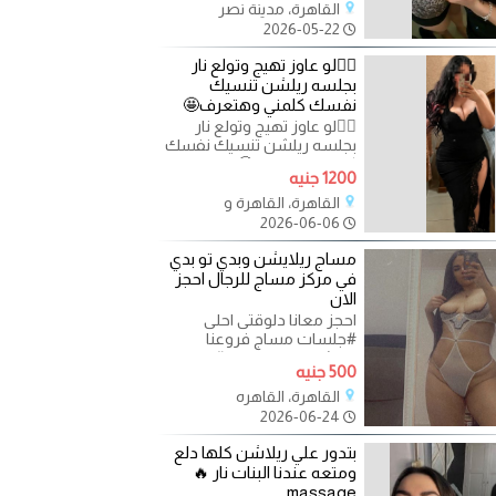
القاهرة، مدينة نصر
2026-05-22
❤️‍🔥لو عاوز تهيج وتولع نار
بجلسه ريلشن تنسيك
نفسك كلمني وهتعرف🤩
❤️‍🔥لو عاوز تهيج وتولع نار
بجلسه ريلشن تنسيك نفسك
كلمني وهتعرف🤩 - القاهره
1200 جنيه
✨ استمتع بأفضل
القاهرة، القاهرة و
2026-06-06
مساج ريلايشن وبدي تو بدي
في مركز مساج للرجال احجز
الان
احجز معانا دلوقتى احلى
#جلسات مساج فروعنا
منتشرة بجميع انحاء #القاهرة
500 جنيه
و #الجيزة متاح #جلسات
#ريليشن
القاهرة، القاهره
2026-06-24
بتدور علي ريلاشن كلها دلع
ومتعه عندنا البنات نار 🔥
massage