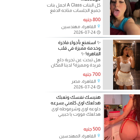
كل البنات A Class اجمل بنات
جميع الجلسات متاحه الدفع
بعد الاختيار النظافه الكامله
800 جنيه
اماكن هاي كلاس
القاهرة، مهندسين
2026-07-24
✨ استمتع بأجواء فاخرة
وخدمة مميزة في قلب
القاهرة! ✨
هل تبحث عن تجربة دلع
فريدة ومميزة؟ لدينا المكان
المثالي لك، حيث نقدم جلسات
700 جنيه
استرخاء وترفيه بأجواء
القاهرة، مصر
2026-07-24
هنيسك نفسك وتعبك
هدلعك اوى كلمني بسرعه
دلوعه اوى وشرموطه اوى
هدلعك مووت يا حبيبي
هنسيك تعبك كله اوف اح
الشرموطه ال هتدعلك
500 جنيه
وتنسيك نفسك
القاهرة، المهندسين