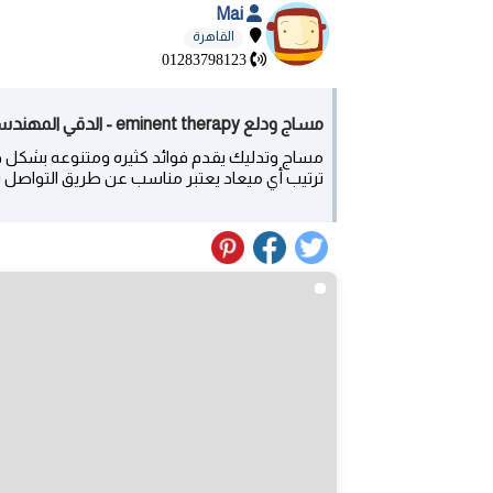
Mai
القاهرة
01283798123
مساج ودلع eminent therapy - الدقي المهندسين الزمالك الهرم الشيخ ز - القاهرة
مساج وتدليك يقدم فوائد كثيره ومتنوعه بشكل دائ
ترتيب أي ميعاد يعتبر مناسب عن طريق التواصل بهذ