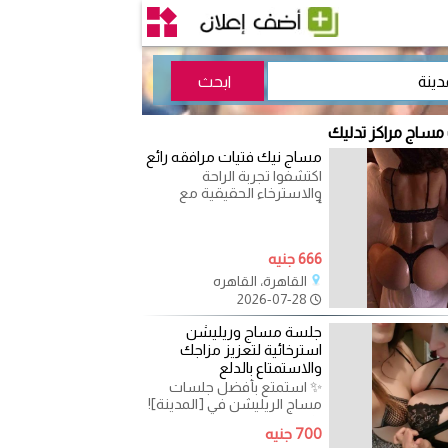
 مساج مراكز تدليك
مساج نيك فتيات مرافقه رائع
اكتشفوا تجربة الراحة
والاسترخاء الحقيقية مع
أفضل جلسات المساج في
القاهرة والجيزة! 🌟 ✅
666 جنيه
القاهرة، القاهره
2026-07-28
جلسة مساج وريليشن
استرخائية لتعزيز مزاجك
والاستمتاع بالدلع
✨ استمتع بأفضل جلسات
مساج الريليشن في [المدينة]!
✨ هل تبحث عن تجربة فريدة
700 جنيه
من نوعها تجمع بين