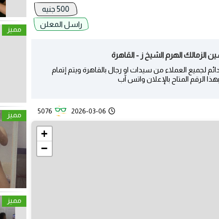
500 جنيه
راسل المعلن
مميز
م لجميع العملاء من سيدات او رجال بالقاهرة ويتم إتمام
ا الرقم المتاح بالإعلان واتس آب
5076
2026-03-06
مميز
+
−
مميز