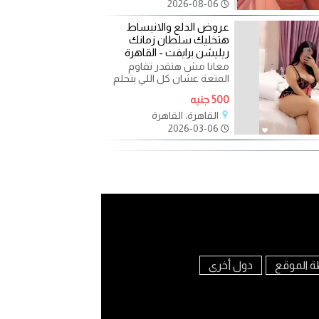
2026-08-06
عروض الدلع والانبساط
هتخليك سلطان زمانك
ريليشن برايفت - القاهرة
معانا مش هتقدر تقاوم
المتعة عشان كل اللي بتحلم
بيه هتلاقيه هنعملك احلي
500 جنيه
جلسة ريليشن كلها دلع من
القاهرة، القاهرة
2026-03-06
ة الموقع
دول أخرى