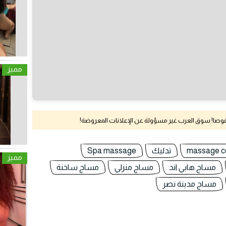
مميز
نقوصا! سوق العرب غير مسؤولة عن الإعلانات المعروضة!
massage c
تدليك
Spa massage
مميز
مساج هابي اند
مساج منزلي
مساج ساخنة
مساج مدينة نصر