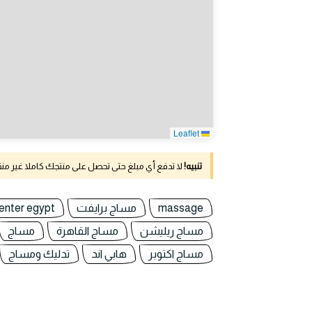
Leaflet
تنبيه!
لا تدفع أي مبلغ حتى تحصل على منتجك كاملا غير م
massage
مساج برايفت
enter egypt
مساج ريليشن
مساج القاهرة
مساج
مساج اكتوبر
هابي اند
تدليك ومساج