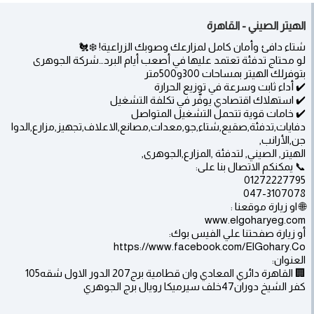
الهيتر الصيني - القاهرة
شتاء دافئ وأمان كامل لمزارعك وصوبك الزراعية! ❄️🐔
لو محتاج تدفئة تعتمد عليها في أصعب أيام البرد…شركة الجوهرى
بتوفرلك الهيتر بمساحات 300و500متر
✔️ أداء ثابت وسرعة في توزيع الحرارة
✔️ استهلاك اقتصادي يوفّر في تكلفة التشغيل
✔️ خامات قوية تتحمل التشغيل المتواصل
دفايات,تدفئة,صقيع,شتاء,جو,معدات,مصانع,الاعلاف,تجهيز,مزارع,الدوا
جن,الأرانب,
الهيتر, الصيني, لتدفئة ,المزارع,الجوهرى,
📞 يمكنكم الاتصال بنا على:
01272227795
047-3107078
🌐 او زيارة موقعنا :
www.elgoharyeg.com
أو زيارة صفحتنا علي الفيس بوك:
https://www.facebook.com/ElGohary.Co
العنوان:
🏢 القاهرة دائري المعادي وان قطامية برج207 الدور الاول شقه105
كفر الشيخ دوران47خلف سيرميكا رويال برج الجوهري