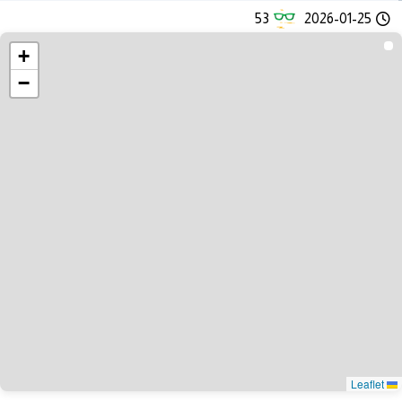
53
2026-01-25
+
−
Leaflet