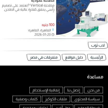
مطحنة عمودية
مطحنة Vertical ?تعتمد على تصميم
رأسي يحقق كفاءة عالية في الطحن.
?توفر استهلاك أقل للطاقة مقارنة
100 جنيه
القاهرة، القاهره
2026-01-20
لاب توب
الرئيسية
دليل مواقع
متفرقات في مصر
مساعدة
من نحن
إتصل بنا
إتفاقية الإستخدام
سياسة المحتوى
ملفات الكوكيز
كلمات وصفية
خريطة الموقع
دول أخرى
إعلانات مدفوعة