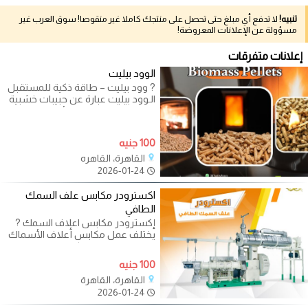
تنبيه!
لا تدفع أي مبلغ حتى تحصل على منتجك كاملا غير منقوصا! سوق العرب غير
مسؤولة عن الإعلانات المعروضة!
إعلانات متفرقات
الوود بيليت
? وود بيليت – طاقة ذكية للمستقبل
الـوود بيليت عبارة عن حبيبات خشبية
مضغوطة صديقة للبيئة، مصممة
100 جنيه
القاهرة، القاهره
2026-01-24
اكسترودر مكابس علف السمك
الطافي
إكسترودر مكابس اعلاف السمك ?
يختلف عمل مكابس أعلاف الأسماك
عن طريقة عمل مكابس الحيوانات
الأخرى.
100 جنيه
القاهرة، القاهرة
2026-01-24