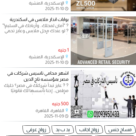
الإسكندرية، المنشية
2025-11-10
بوابات انذار ملابس في اسكندرية
?️ "أمان لمحلك.. وأرباحك في السليم!"
?️ لو عندك محل ملابس وعايز تحمي
شغلك من أي محاولات سرقة،
1 جنيه
الإسكندرية، المنشية
2025-11-10
اشهر محامي تاسيس شركات في
مصر بمؤسسه تاج الدين
? ? عايز تبدأ شركتك في مصر؟ خليك
مطمن… إحنا نأسسها لك قانونيًا
وبأسرع وقت! في مؤسسه تاج الدين
500 جنيه
القاهرة، القاهرة
2025-11-09
مساج جنس
زواج اجانب
يد ب يد
زواج عرفى