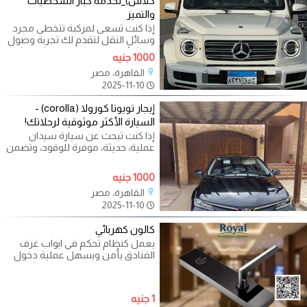
كلاس)_لخدمة كبار الشخصيات
والتميز
إذا كنت تسعى لمركبة تتخطى مجرد
وسائل النقل لتقدم لك تجربة وصول
استثنائية، وتضمن لك حضورًا فريدًا
1000 جنيه
القاهرة، مصر
2025-11-10
إيجار تويوتا كورولا (corolla) -
السيارة الأكثر موثوقية لرحلاتك!
إذا كنت تبحث عن سيارة سيدان
عملية، حديثة، موفرة للوقود، وتضمن
لك راحة البال التامة في تنقلاتك داخل
1000 جنيه
القاهرة، مصر
2025-11-10
كالون كهربائي
يعمل كنظام تحكم في ابواب غرف
الفنادق يأمن ويسهل عملية دخول
الافراد فى القرى السياحية والشركات
1 جنيه