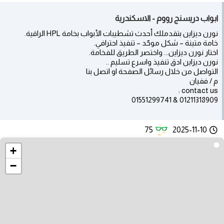
ابواب دريسنج رووم - الاسكندرية
نورن ديزاين بتقدملك أحدث تشطيبات الأبواب بخامة HPL الراقية.
خامة متينة – شكل موحّد – تنفيذ احترافي.
اختار نورن ديزاين... واختصر الطريق للفخامة.
نورن ديزاين ادق تنفيذ واسرع تسليم ..
التواصل من خلال رسائل الصفحة او اتصل بنا
م / ففيان
contact us :
01211318909 & 01551299741
75
2025-11-10
+
−