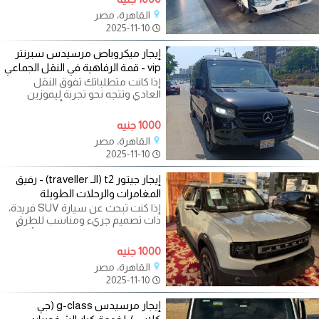
القاهرة، مصر
2025-11-10
إيجار ميكروباص مرسيدس سبرنتر
vip - قمة الرفاهية في النقل الجماعي
إذا كانت متطلباتك تفوق النقل
العادي وتتجه نحو تجربة ليموزين
فاخرة ومتحركة لوفدك أو ضيوفك
الكرام
1000 جنيه
القاهرة، مصر
2025-11-10
إيجار جيتور t2 (الـ traveller) - رفيق
المغامرات والرحلات الطويلة
إذا كنت تبحث عن سيارة SUV فريدة،
ذات تصميم جريء ومناسب للطرق
الوعرة والسفر الطويل مع العائلة أو
1000 جنيه
القاهرة، مصر
2025-11-10
إيجار مرسيدس g-class (جي