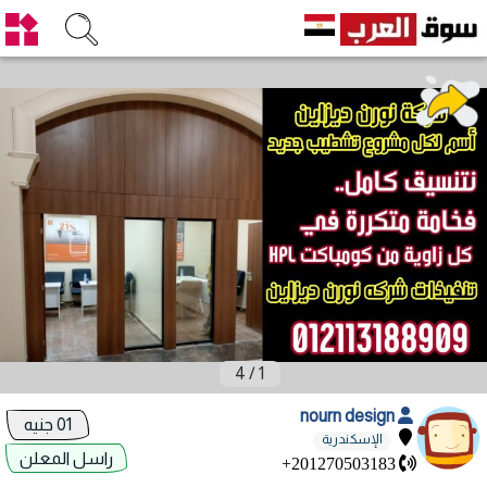
4
/
1
nourn design
01 جنيه
الإسكندرية
راسل المعلن
+201270503183