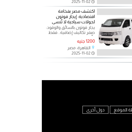
2025-11-02
اكتشف مصر بفخامة
اقتصادية: إيجار فوتون
لجولات سياحية لا تُنسى.
يجار فوتون بالسائق والوقود:
صفر تكاليف إضافية.. فقط
ركّز على عملك. هل تبحث عن
1200 جنيه
حلول نقل متكاملة
القاهرة، مصر
2025-11-02
ة الموقع
دول أخرى