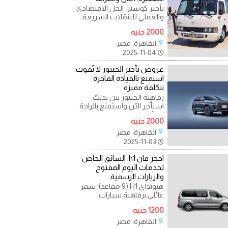
تأجير كوستر: الحل الاقتصادي
والعملي للتنقلات السريعة.
احجز رحلاتك وخدماتك اليومية
2000 جنيه
بأفضل سعر. هل
القاهرة، مصر
2025-11-04
عروض تأجير الجيتور لا تُفوت:
استمتع بالقيادة الفاخرة
بتكلفة مميزة
رفاهية الجيتور بين يديك:
استأجر الآن واستمتع بالراحة
الفائقة. هل تبحث عن تجربة
2000 جنيه
تنقل تجمع بين
القاهرة، مصر
2025-11-03
احجز فان h1: السائق الخاص
لخدمات اليوم المفتوح
والزيارات الرسمية.
هيونداي H1 (9 مقاعد): سفر
عائلي برفاهية سيارات
الليموزين. هل تخطط لرحلة
1200 جنيه
عائلية أو تجمع خاص يصل
عدد
القاهرة، مصر