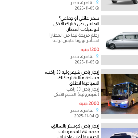
القاهرة، مصر
2025-11-05
سفر عائلي أو جماعي؟
الهايس هي خيارك الأذكى
لتوصيلات المطار.
رحلة مريحة تبدأ من المطار!
استأجر تويوتا هايس لراحة
مجموعتك. هل تخطط لسفر
1200 جنيه
عائلي، أو استقبال وفد
القاهرة، مصر
2025-11-05
إيجار باص شيفروليه 33 راكب:
مساحة مثالية لرحلاتك
السياحية! انطلق
إيجار باص 33 راكب
(شيفروليه): الحجم الأذكى
لنقل الوفود والمناسبات
2000 جنيه
الخاصة. خدمة مميزة بأسعار
لا
القاهرة، مصر
2025-11-04
إيجار باص كوستر بالسائق:
خدمة vip للمجموعات
الصغيرة! أمان واحتراف