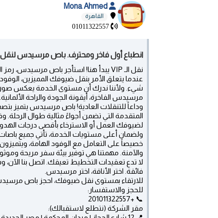
Mona Ahmed
القاهرة
01011322557
انطباع أول فاخر ومحترف. باص مرسيدس لنقل ال
نقل الـ VIP يبدأ هنا! استأجر باص مرسيدس، رمز الفخامة على الطريق.
عندما يتعلق الأمر بنقل ضيوفك المميزين، الوفود ا
شيء. ولأننا ندرك أن مستوى الخدمة يعكس صورة 
مرسيدس الفاخرة، أيقونة الجودة والراحة الألمانية.
وداعاً للتنقلات العادية! باص مرسيدس يتميز بتصميم
المتقدمة التي تضمن أجواءً مثالية طوال الرحلة. و
لضيوفك العمل أو الاسترخاء بأقصى درجات الهدو
ولضمان أعلى مستويات الخدمة، تأتي جميع باصات م
خصيصاً على التعامل مع الوفود الهامة، ويتميزون با
والآمنة. مهمتنا هي توفير بيئة سفر مريحة وموثو
لا تدع تعقيدات التخطيط تعيقك. اتصل بنا الآن،
فائقة. اختر الأناقة، اختر مرسيدس.
للارتقاء بمستوى نقل ضيوفك، احجز باص مرسيدس 
للحجز والاستفسار:
📞 +201011322557
مقر الشركة (نتطلع لاستقبالك):
📍 12 شارع الحجاز | ميدان المحكمة | مصر الجديدة