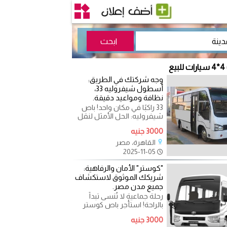
ع
وجه شركتك في الطريق:
أسطول شيفروليه 33،
نظافة ومواعيد دقيقة.
33 راكبًا في مكان واحد! باص
شيفروليه: الحل الأمثل لنقل
الفرق والوفود. هل تحتاج
3000 جنيه
لنقل وفد كبير، فريق
القاهرة، مصر
2025-11-05
"كوستر" الأمان والرفاهية:
شريكك الموثوق لاستكشاف
جميع مدن مصر.
رحلة جماعية لا تُنسى تبدأ
بالراحة! استأجر باص كوستر
لرحلتك القادمة. هل تخطط
3000 جنيه
لرحلة سياحية طويلة، أو