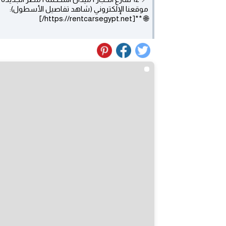
موقعنا الإلكتروني (شاهد تفاصيل الأسطول):
🌐 **[https://rentcarsegypt.net/]