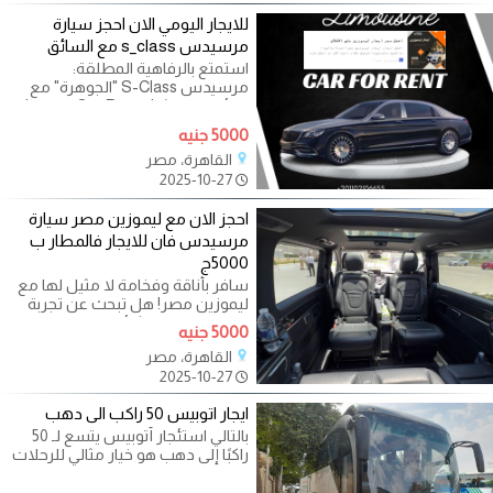
للايجار اليومي الان احجز سيارة
مرسيدس s_class مع السائق
استمتع بالرفاهية المطلقة:
مرسيدس S-Class "الجوهرة" مع
سائق خاص (Luxury Car Rental -
Mercedes S-Class "The Jewel")
5000 جنيه
هل تبحث عن
القاهرة، مصر
2025-10-27
احجز الان مع ليموزين مصر سيارة
مرسيدس فان للايجار فالمطار ب
5000ج
سافر بأناقة وفخامة لا مثيل لها مع
ليموزين مصر! هل تبحث عن تجربة
نقل سياحي استثنائية في مصر؟ تقدم
5000 جنيه
لك
القاهرة، مصر
2025-10-27
ايجار اتوبيس 50 راكب الى دهب
بالتالي استئجار أتوبيس يتسع لـ 50
راكبًا إلى دهب هو خيار مثالي للرحلات
الجماعية. من خلال التخطيط