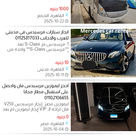
1000 جنيه
القاهرة، التجمع
2025-10-22
ايجار سيارات مرسيدس في مدينتي
للعرب والاجانب 01125817033
1. مرسيدس بنز S-Class تعد
**مرسيدس S-Class** واحدة من
أرقى السيارات الفاخرة في العالم.
تتميز بتصميمها
10 جنيه
القاهرة، مدينتي
2025-10-11
احجز ليموزين مرسيدس فان واحصل
على استقبال مطار مجانا
01102106655
ليموزين مصر: إيجار مرسيدس V250
فان لراحة الـ VIP ايجار ليموزين لم يعد
مجرد رفاهية، بل أصبح ضرورة،
0 جنيه
القاهرة، مصر
2025-10-04