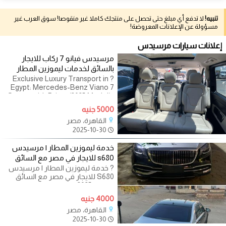
تنبيه!
لا تدفع أي مبلغ حتى تحصل على منتجك كاملا غير منقوصا! سوق العرب غير
مسؤولة عن الإعلانات المعروضة!
إعلانات سيارات مرسيدس
مرسيدس فيانو 7 ركاب للايجار
بالسائق لخدمات ليموزين المطار
? Exclusive Luxury Transport in
Egypt: Mercedes-Benz Viano 7
Seater with Driver (2025 Model) |
For VIP & Business Services ?
5000 جنيه
مرسيدس فيانو 7 ركاب للايجار
القاهرة، مصر
2025-10-30
خدمة ليموزين المطار | مرسيدس
s680 للايجار في مصر مع السائق
? خدمة ليموزين المطار | مرسيدس
S680 للايجار في مصر مع السائق
موديل 2025 – القمة في الفخامة
والاحترافية
4000 جنيه
القاهرة، مصر
2025-10-30