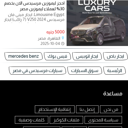
احجز ليموزين مرسيدس الان بخصم
30% لعملاء ليموزين مصر
Limousine Egypt: ايجار ميني فان
مرسيدس V250 2024 (7 راكب) ايجار
ليموزين مصر: Looking for the
ultimate blend of luxury, space,
5000 جنيه
and performance
القاهرة، مصر
2025-10-04
ايجار باص
ايجار اتوبيس
فيس بوك
mercedes benz
الرئيسية
سوق السيارات
سيارات مرسيدس في مصر
مساعدة
من نحن
إتصل بنا
إتفاقية الإستخدام
سياسة المحتوى
ملفات الكوكيز
كلمات وصفية