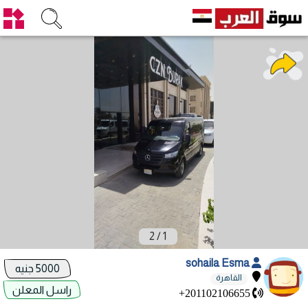
2
/
1
sohaila Esma
5000 جنيه
القاهرة
راسل المعلن
+201102106655