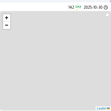
142
2025-10-30
+
−
Leaflet