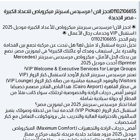
01102106655احجز الان ! مرسيدس اسبرنتر ميكروباص للاعداد الكبيرة
- مصر الجديدة
🌟 احجز الآن! مرسيدس سبرينتر ميكروباص للأعداد الكبيرة موديل 2025
| استقبال VIP وخدمات رجال الأعمال 🌟
رقم الحجز: 01102106655
تخيل تجربة استقبال لا مثيل لها! هل تبحث عن مركبة تجمع بين الفخامة
والقدرة على استيعاب وفدك أو عائلتك الكبيرة؟ في ليموزين مصر، نضع
بين يديك الحل الأمثل: ميكروباص مرسيدس سبرينتر (Mercedes
Sprinter) أحدث موديل 2025.
VIP Welcome & Executive Services for Large Groups!
تعتبر مرسيدس سبرينتر الخيار الأوحد لاستقبال كبار الزوار (VIP
Visitors) والوفود الرسمية مباشرة من صالة كبار الزوار (VIP Lounge)
في مطار القاهرة (Cairo Airport). هذا الباص الفاخر مصمم خصيصًا
لتوفير أقصى درجات الراحة والخصوصية لرحلتك، سواء كانت نقلًا من
المطار أو جولة سياحية شاملة.
لماذا تختار مرسيدس سبرينتر 2025 من ليموزين مصر؟
استقبال كبار الزوار (VIP Pickup): الخدمة تبدأ من لحظة وصولك. يتميز
السائقون بالاحترافية العالية والتدريب على بروتوكولات التعامل مع كبار
الشخصيات.
أقصى درجات الراحة والتجهيزات (Maximum Comfort): الميكروباص
موديل 2025 مزود بمقاعد جلدية مريحة، تكييف مركزي ممتاز
(Excellent AC)، ونظام إضاءة داخلية يضفي جوًا هادئًا ومترفًا.