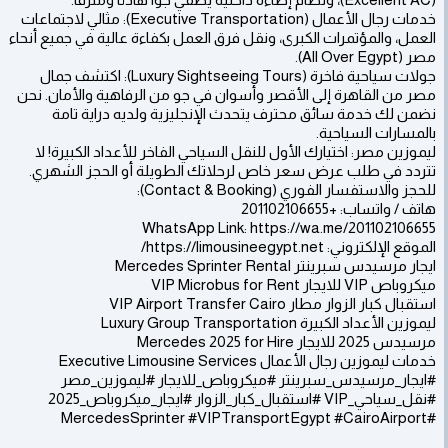
خدمات رجال الأعمال (Executive Transportation): مثالي لاجتماعات
العمل، والمؤتمرات الكبرى، ونقل فرق العمل بكفاءة عالية في جميع أنحاء
مصر (All Over Egypt).
جولات سياحية فاخرة (Luxury Sightseeing Tours): اكتشف جمال
مصر من القاهرة إلى الأقصر وأسوان في جو من الرفاهية والأمان. نحن
نضمن لك خدمة سائق محترف يتحدث الإنجليزية ولديه دراية تامة
بالمسارات السياحية.
ليموزين مصر: اختيارك الأول للنقل السياحي الفاخر للأعداد الكبيرة! لا
تتردد في طلب عرض سعر خاص لرحلاتك الطويلة أو الحجز الشهري.
للحجز والاستفسار الفوري (Contact & Booking):
هاتف / واتساب: +201102106655
WhatsApp Link: https://wa.me/201102106655
الموقع الإلكتروني: https://limousineegypt.net/
ايجار مرسيدس سبرينتر Mercedes Sprinter Rental
ميكروباص VIP للايجار VIP Microbus for Rent
استقبال كبار الزوار مطار VIP Airport Transfer Cairo
ليموزين الأعداد الكبيرة Luxury Group Transportation
مرسيدس 2025 للايجار Mercedes 2025 for Hire
خدمات ليموزين رجال الأعمال Executive Limousine Services
#ايجار_مرسيدس_سبرينتر #ميكروباص_للايجار #ليموزين_مصر
#نقل_سياحي_VIP #استقبال_كبار_الزوار #ايجار_ميكروباص_2025
#MercedesSprinter #VIPTransportEgypt #CairoAirport