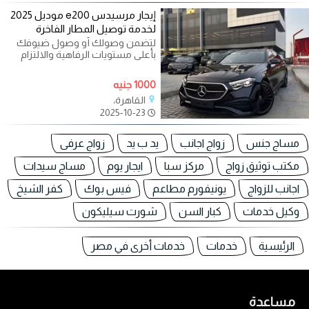
إيجار مرسيدس e200 موديل 2025
لخدمة توصيل المطار الفاخرة
لتضمن وصولك أو وصول ضيوفك
بأعلى مستويات الرفاهية والالتزام
بالمواعيد من وإلى المطار، اختر
مرسيدس
1000 جنيه
القاهرة،
2025-10-23
مساج جنس
زواج اجانب
يد ب يد
زواج عرفى
مكتب توثيق زواج
مركز سبا
ايجار يوم
مساج سيدات
اجانب للزواج
يونيفورم مطاعم
فيس بوك
كفر الشيخ
وكيل خدمات
كبار السن
شورت سيليكون
الرئيسية
خدمات
خدمات أخرى في مصر
مساعدة