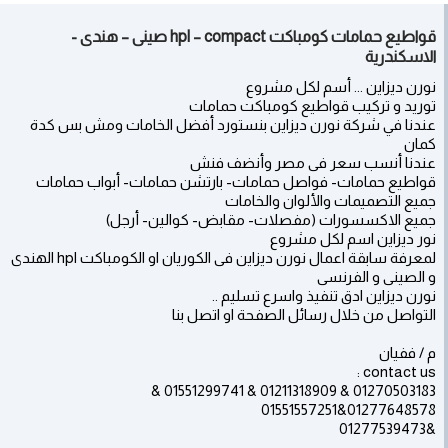
قواطيع حمامات كومباكت hpl – compact صينى – هندى -
الاسكندرية
نورن ديزاين ... أسم لكل مشروع
توريد و تركيب قواطيع كومباكت حمامات
عندنا في شركة نورن ديزاين بنستورد أفضل الخامات ومش بس كدة
كمان
عندنا أنسب سعر فى مصر وأنضف فنش
قواطيع حمامات- فواصل حمامات- بارتشن حمامات- أبواب حمامات
جميع التصميمات والألوان والخامات
جميع الاكسسورات (مفصلات- مقابض- كوالين- أرجل)
نور ديزاين اسم لكل مشروع
لمعرفة سابقة اعمال نورن ديزاين فى الكوريان او الكومباكت hpl الهندى
و الصينى و الفرنسى
نورن ديزاين ادق تنفيذ واسرع تسليم ..
التواصل من خلال رسائل الصفحة او اتصل بنا
م / ففيان
contact us :
01270503183 & 01211318909 & 01551299741 &
01277648578&01551557251
&01277539473