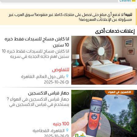
تنبيه!
لا تدفع أي مبلغ حتى تحصل على منتجك كاملا غير منقوصا! سوق العرب غير
مسؤولة عن الإعلانات المعروضة!
إعلانات خدمات أخرى
انا كابتن مساج للسيدات فقط خبره
10 سنين
انا كابتن مساج للسيدات فقط خبره 10
سنين اهم حاجه الجديه في سريه
تامه في اي مكان
للتفاوض
باقي دول العالم، القاهرة
2025-10-26
جهاز قياس الاكسجين
جهاز قياس الاكسجين في الهواء ?
يستخدم في قياس الاكسجين في
المكتب ,ورشه
100 جنيه
القاهرة، القطامية
2025-10-26