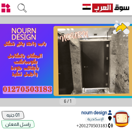
6
/
1
nourn design
01 جنيه
الإسكندرية
راسل المعلن
+201270503183