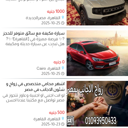
للقيام برحلات استكشافية أو
1000 جنيه
القاهرة، مصرالجديدة
2025-10-25
سيارة مكيفة مع سائق متوفر للحجز
?✨ فرصة مميزة في [القاهرة]! ✨?
هل تبحث عن سيارة حديثة ومكيفة
مع سائق محترف ومتدرب يتحدث
الإنجليزية
0 جنيه
القاهرة، Cairo
2025-10-25
اشهر محامي متخصص في زواج و
شئون الاجانب في مصر
لو انت اجنبي او اجنبية وعاوز تتجوز في
مصر تواصل مع مكتبنا عندنا احسن
محامي لزواج الاجانب في مصر
500 جنيه
القاهرة، القاهرة
2025-10-23