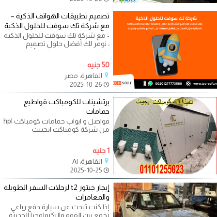
تصميم تطبيقات الهواتف الذكية –
مع شركة تك سوفت للحلول الذكية
• مع شركة تك سوفت للحلول الذكية
، نوفر لك أفضل حلول تصميم
تطبيقات الهواتف الذكية لأنظمة
أندرويد و
50 جنيه
القاهرة، مصر
2025-10-26
برتشينات للكومباكت قواطيع
حمامات
فواصل و ابواب حمامات كومباكت hpl
من شركة كومباكت ايجيبت
للكومباكت hpl قواطيع و فواصل و
ابواب
1 جنيه
القاهرة، Al
2025-10-25
إيجار جيتور t2 لرحلات السفر الطويلة
والمغامرات
إذا كنت تبحث عن سيارة دفع رباعي
تجمع بين القوة والتكنولوجيا الحديثة