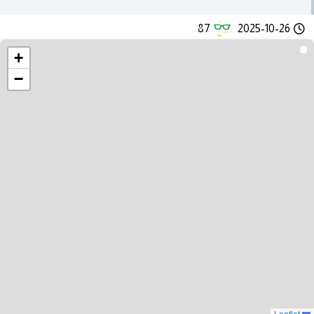
87
2025-10-26
+
−
Leaflet