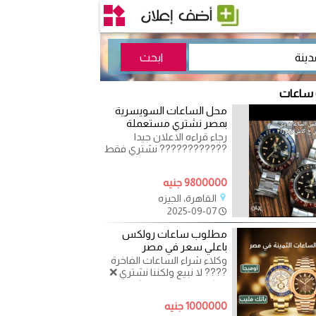
 ساعات
محل الساعات السويسرية
بمصر نشتري مستعملة
رجاء قراءه الاعلان جيدا
???????????? نشتري فقط
لا نبيع ‎مطلوب اقلام كارتييه -
مون بلو - ديبونت - باركر -
9800000 جنيه
القاهرة، الجيزه
2025-09-07
مطلوب ساعات رولكس
باعلي سعر في مصر
وكلاء شراء الساعات الفاخرة
???? لا نبيع ولكننا نشتري ❌
اذا كان لديك ساعات ثمينة
مستعملة و لا تجد من
1000000 جنيه