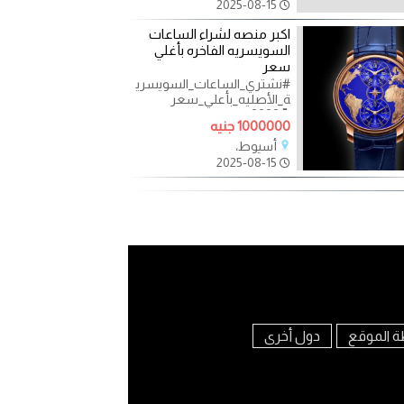
2025-08-15
اكبر منصه لشراء الساعات
السويسريه الفاخره بأغلي
سعر
#نشتري_الساعات_السويسري
ة_الأصليه_بأعلي_سعر
⌚???? متخصصون في تقييم
1000000 جنيه
وشراء الساعات الثمينة.. ⌚
⌚????
أسيوط،
2025-08-15
ة الموقع
دول أخرى