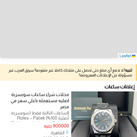
Leaflet
تنبيه!
لا تدفع أي مبلغ حتى تحصل على منتجك كاملا غير منقوصا! سوق العرب غير
مسؤولة عن الإعلانات المعروضة!
إعلانات ساعات
محلات شراء ساعات سويسرية
اصليه مستعمله باعلي سعر في
مصر
الساعات التالية فقط (سويسرية
أصلية 100%) Rolex – Patek
Philippe – Audemars Piguet –
900000 جنيه
Richard Mille Omega – Cartier –
القاهرة،
Vacheron Constantin