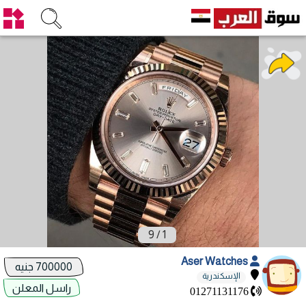
9
/
1
Aser Watches
700000 جنيه
الإسكندرية
راسل المعلن
01271131176