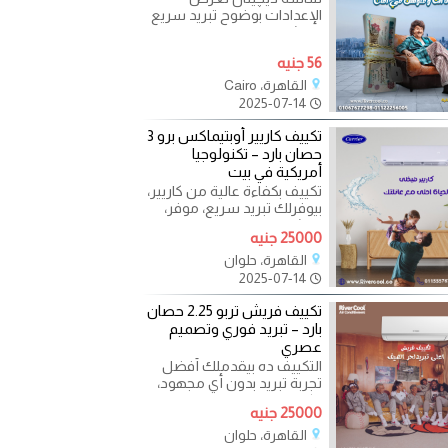
الإعدادات بوضوح تبريد سريع
وانتشار هواء متوازن خاصية
التربو لتبريد فوري تشغيل
56 جنيه
القاهرة، Cairo
2025-07-14
تكييف كاريير أوبتيماكس برو 3
حصان بارد – تكنولوجيا
أمريكية في بيت
تكييف بكفاءة عالية من كاريير،
بيوفرلك تبريد سريع، موفر،
وبيشتغل في هدوء تام. توفير
25000 جنيه
في استهلاك
القاهرة، حلوان
2025-07-14
تكييف فريش تربو 2.25 حصان
بارد – تبريد فوري وتصميم
عصري
التكييف ده بيقدملك أفضل
تجربة تبريد بدون أي مجهود،
وكله بجودة ومتانة معروفة
25000 جنيه
من فريش. توفير في
القاهرة، حلوان