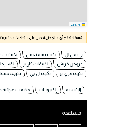
Leaflet
تنبيه!
لا تدفع أي مبلغ حتى تحصل على منتجك كاملا غير م
تي سي ال
تكييف مستعمل
تكييف حصا
عروض فريش
تكييفات كاريير
تقسيط 
تكيف فري اير
تكيف ال جي
تكييف متنقل
الرئيسية
إلكترونيات
مكيفات هوائية 
مساعدة