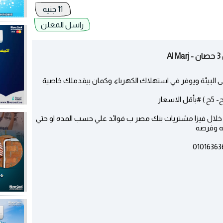
11 جنيه
راسل المعلن
 بيحافظ على البيئة ويوفر في استهلاك الكهرباء، وكمان بيقدملك خاصية
ن اول 6 شهور حتي 18 شهر من خلال فيزا مشتريات بنك مصر ب فوائد علي حسب المده او حتي