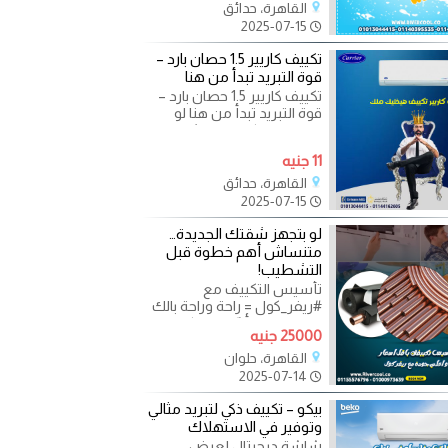
القاهرة، حدائق
2025-07-15
تكييف كاريير 1.5 حصان بارد –
قوة التبريد تبدأ من هنا
تكييف كاريير 1.5 حصان بارد –
قوة التبريد تبدأ من هنا لو
بتدور على تكييف يعيش
معاك ويوفرلك راحة
11 جنيه
القاهرة، حدائق
2025-07-15
لو بتجهز شقتك الجديدة…
متنساش أهم خطوة قبل
التشطيب!
تأسيس التكييف مع
#ريفر_كول = راحة وراحة بالك
بعدين إحنا بنأسّس التكييفات
25000 جنيه
بطريقة احترافية تحميك من
القاهرة، حلوان
2025-07-14
بيكو – تكييف ذكي لتبريد مثالي
وتوفير في الاستهلاك
شاشة ديچيتال لعرض