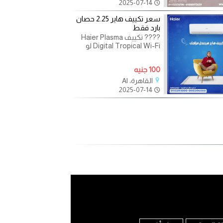
2025-07-14
سعر تكييف هاير 2.25 حصان
بارد فقط
???? تكييف Haier Plasma
Digital Tropical Wi-Fi لو
بتدور على الراحة والتكنولوجيا…
يبقى ده اختيارك الأمثل ????
100 جنيه
✅
القاهرة، Al
2025-07-14