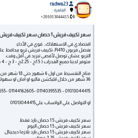
radwa23
القاهرة
+201013044415
سعر تكييف فريش 1 حصان سعر تكييف فريش 3 حصان - Al Marj
اقتصادي في الاستهلاك… قوي في الأداء
بفضل فريون R410، تكييف فريش تربو
التربو عشان توصل لأقصى تبريد في أقل وقت.
متوفر لدينا جميع القدرات ( 1.5ح - 2.25ح - 3 ح - 4 ح- 5ح ) #بأقل الاسعار
متاح التقسيط م
36 شهر من خلال ابليكشن فاليو او امان او سهوله وفرصه
01013044415 - 01140395535 -01144162605 -01016363655
او التواصل علي الواتساب علي01013044415
سعر تكييف فريش 1.5 حصان بارد فقط
سعر تكييف فريش 1.5 حصان اليوم
سعر تكييف فريش 1.5 حصان بارد بلازما ديجيتال
سعر تكييف فريش 2.25 حصان