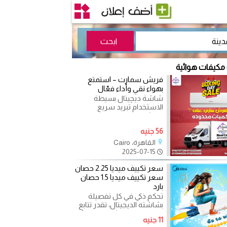
 مكيفات هوائية
فريش سمارت – استمتع
بهواء نقي وأداء فعّال
شاشة ديچيتال بسيطة
الاستخدام تبريد سريع
وانتشار هواء ناعم تربو لتعديل
درجة الحرارة فورًا بلازما
56 جنيه
القاهرة، Cairo
2025-07-15
سعر تكييف ميديا 2.25 حصان
سعر تكييف ميديا 1.5 حصان
بارد
تحكم ذكي في كل تفصيلة
بشاشته الديجيتال، تقدر تتابع
درجة الحرارة وتشغل الوظائف
11 جنيه
بسهولة. ومع خاصية